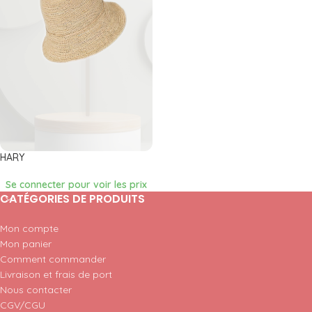
HARY
Se connecter pour voir les prix
CATÉGORIES DE PRODUITS
Mon compte
Mon panier
Comment commander
Livraison et frais de port
Nous contacter
CGV/CGU