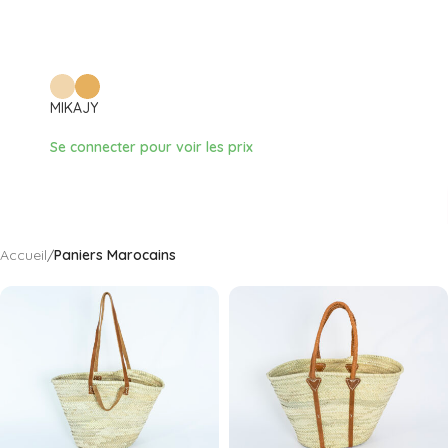
FANO
MIKAJY
Se con
Se connecter pour voir les prix
Accueil
/
Paniers Marocains