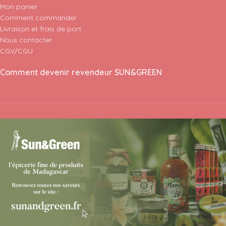
Mon panier
Comment commander
Livraison et frais de port
Nous contacter
CGV/CGU
Comment devenir revendeur SUN&GREEN