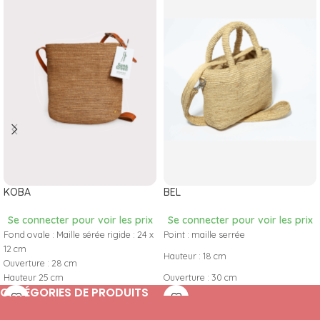
KOBA
BEL
Se connecter pour voir les prix
Se connecter pour voir les prix
Fond ovale : Maille sérée rigide : 24 x
Point : maille serrée
12 cm
Hauteur : 18 cm
Ouverture : 28 cm
Hauteur 25 cm
Ouverture : 30 cm
CATÉGORIES DE PRODUITS
Pochon cordon
Fond rectangulaire : 20 x 7 cm
anse 115x10 cm
Anse en raphia tubulaire : 30cm bord